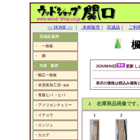
<< HOME >>
｜
木材販売
｜
完成品
｜
ご利
■
■
完成品 販売
■
楓
・ 一枚板
・ 脚
木材 販売
2026/08/04日
更新 し
■
・幅広一枚板
表示の価格は税込み価格
・未塗装加工済
一枚板
・
青森ヒバ ・ヒバ
在庫商品画像です
・
アメリカンチェリー
・
イチョウ
1
2
・
エンジュ
・
カエデ