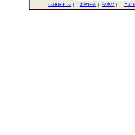
<<HOME >>
｜
木材販売
｜
完成品
｜
ご利