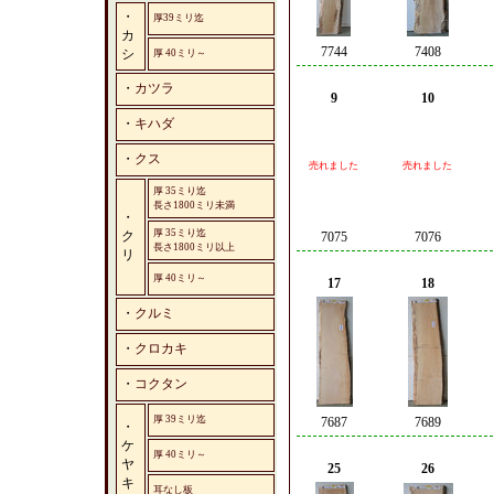
・
厚39ミリ迄
カ
7744
7408
シ
厚 40ミリ～
・
カツラ
9
10
・
キハダ
・
クス
売れました
売れました
厚 35ミり迄
長さ1800ミリ未満
・
厚 35ミり迄
ク
7075
7076
長さ1800ミリ以上
リ
厚 40ミリ～
17
18
・
クルミ
・
クロカキ
・
コクタン
厚 39ミリ迄
7687
7689
・
ケ
厚 40ミリ～
ヤ
25
26
キ
耳なし板