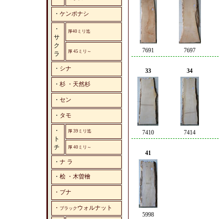
・
ケンポナシ
・
厚40ミリ迄
サ
ク
7691
7697
厚 45ミリ～
ラ
・
シナ
33
34
・
杉 ・天然杉
・
セン
・
タモ
・
厚 39ミリ迄
7410
7414
ト
チ
厚 40ミリ～
41
・
ナ ラ
・
桧 ・木曽檜
・ブナ
・
ウォルナット
ブラック
5998