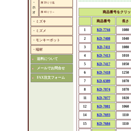
・
厚 39ミリ迄
ホ
商品番号をクリッ
オ
厚 40ミリ～
商品番号
長さ
・
ミズキ
1
KD-7744
1080
・
ミズメ
2
KD-7408
1040
・
モンキーポット
3
KD-7411
1080
・
端材
4
KD-7413
1010
送料について
■
5
KD-7417
1050
メールでお問合せ
■
6
KD-7418
1250
FAX注文フォーム
■
7
KD-6389
1070
8
KD-7074
1070
11
KD-7077
1020
12
KD-7081
1060
14
KD-7693
1110
15
KD-7684
1110