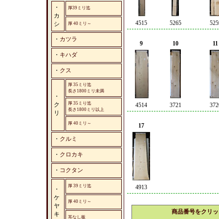
・
厚39ミリ迄
カ
4515
5265
525
シ
厚 40ミリ～
・
カツラ
9
10
11
・
キハダ
・
クス
厚 35ミり迄
長さ1800ミリ未満
・
厚 35ミり迄
ク
4514
3721
372
長さ1800ミリ以上
リ
厚 40ミリ～
17
・
クルミ
・
クロカキ
・
コクタン
厚 39ミリ迄
4913
・
ケ
厚 40ミリ～
ヤ
商品番号をクリッ
キ
耳なし板