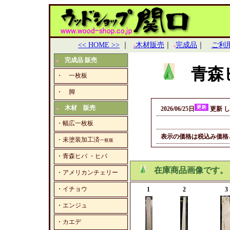
<< HOME >>
｜
木材販売
｜
完成品
｜
ご利
■
■
完成品 販売
■
青森
・ 一枚板
・ 脚
木材 販売
2026/06/25日
更新 
■
・幅広一枚板
表示の価格は税込み価格
・未塗装加工済
一枚板
・
青森ヒバ ・ヒバ
在庫商品画像です。
・
アメリカンチェリー
・
イチョウ
1
2
3
・
エンジュ
・
カエデ