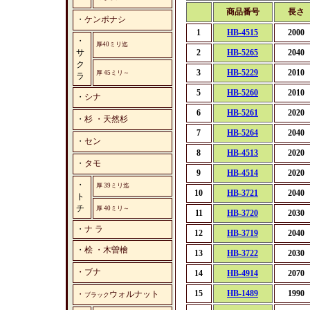
商品番号
長さ
・
ケンポナシ
1
HB-4515
2000
・
厚40ミリ迄
サ
2
HB-5265
2040
ク
3
HB-5229
2010
厚 45ミリ～
ラ
5
HB-5260
2010
・
シナ
6
HB-5261
2020
・
杉 ・天然杉
7
HB-5264
2040
・
セン
8
HB-4513
2020
・
タモ
9
HB-4514
2020
・
厚 39ミリ迄
10
HB-3721
2040
ト
チ
厚 40ミリ～
11
HB-3720
2030
・
ナ ラ
12
HB-3719
2040
・
桧 ・木曽檜
13
HB-3722
2030
・ブナ
14
HB-4914
2070
15
HB-1489
1990
・
ウォルナット
ブラック