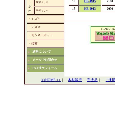
16
HB-4915
2100
・
厚 39ミリ迄
ホ
17
HB-4913
2090
オ
厚 40ミリ～
・
ミズキ
・
ミズメ
トップページ
・
モンキーポット
・
端材
送料について
■
メールでお問合せ
■
FAX注文フォーム
■
<<HOME >>
｜
木材販売
｜
完成品
｜
ご利