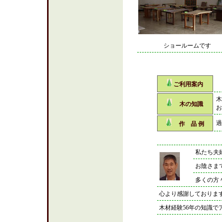
ショールームです
ご利用案内
木
木の知識
お
過
作 品 例
私たち夫
お陰さま
多くの方
心より感謝しておりま
木材経験56年の知識で