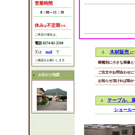
営業時間
8：00～11：30
休み
不定期
は
です。
、
ご来店の場合は
電話 0274-82-2310
木材販売
又は
mail
で
に
ご確認をお願いします。
樹種別に小さな画像と
ご注文やお問合わせ
お出かけ地図
■
お知らせ頂ければ助か
テーブル、
ショール