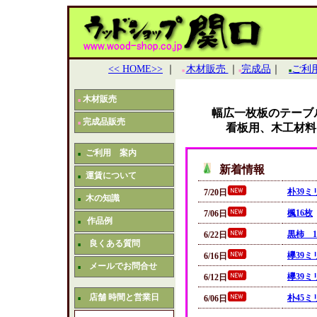
<< HOME>>
｜
木材販売
｜
完成品
｜
ご利
■
■
■
木材販売
■
幅広一枚板のテーブ
完成品販売
■
看板用、木工材料、
ご利用 案内
■
新着情報
運賃について
■
朴39ミ
7/20日
木の知識
■
楓16枚
7/06日
作品例
■
黒柿 1
6/22日
良くある質問
■
欅39ミ
6/16日
メールでお問合せ
■
欅39ミ
6/12日
店舗 時間と営業日
朴45ミ
6/06日
■