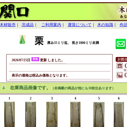
木材販売
｜
完成品
｜
ご利用案内
｜
運賃について
｜
木の知識
｜
作
■
栗
厚み35ミリ迄、 長さ1800ミリ未満
2026/07/25日
更新 しました。
表示の価格は税込み価格となります。
在庫商品画像です。
（未掲載の商品が他にも30枚位あります）
1
2
3
4
5
6