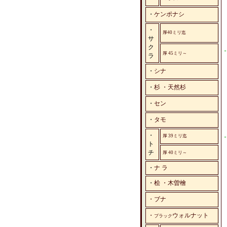
・
ケンポナシ
・
厚40ミリ迄
サ
ク
厚 45ミリ～
ラ
・
シナ
・
杉 ・天然杉
・
セン
・
タモ
・
厚 39ミリ迄
ト
チ
厚 40ミリ～
・
ナ ラ
・
桧 ・木曽檜
・ブナ
・
ウォルナット
ブラック