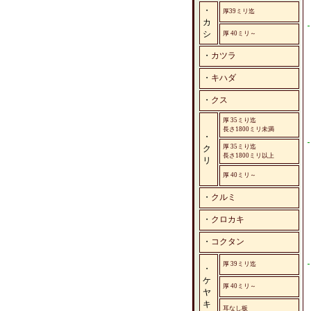
・
厚39ミリ迄
カ
シ
厚 40ミリ～
・
カツラ
・
キハダ
・
クス
厚 35ミり迄
長さ1800ミリ未満
・
厚 35ミり迄
ク
長さ1800ミリ以上
リ
厚 40ミリ～
・
クルミ
・
クロカキ
・
コクタン
厚 39ミリ迄
・
ケ
厚 40ミリ～
ヤ
キ
耳なし板