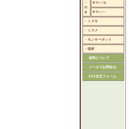
・
厚 39ミリ迄
ホ
オ
厚 40ミリ～
・
ミズキ
・
ミズメ
・
モンキーポット
・
端材
送料について
■
メールでお問合せ
■
FAX注文フォーム
■