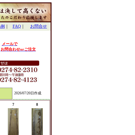
品例
｜
FAQ
｜
お問合せ
メールで
お問合わせorご注文
2026/07/20日作成
7
8