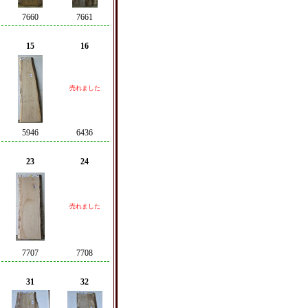
7660
7661
15
16
売れました
5946
6436
23
24
売れました
7707
7708
31
32