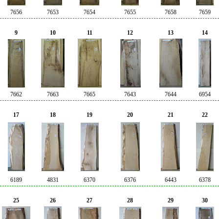
7656
7653
7654
7655
7658
7659
9
10
11
12
13
14
7662
7663
7665
7643
7644
6954
17
18
19
20
21
22
6189
4831
6370
6376
6443
6378
25
26
27
28
29
30