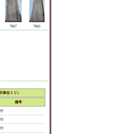
7067
7063
示単位ミリ）
備考
付
付
付