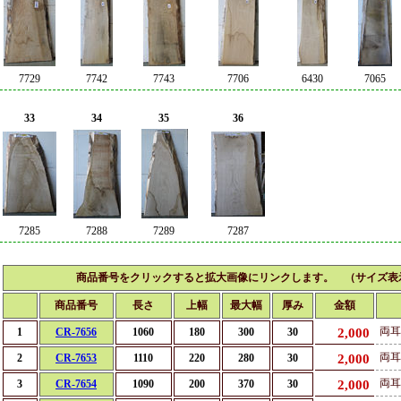
7729
7742
7743
7706
6430
7065
33
34
35
36
7285
7288
7289
7287
商品番号をクリックすると拡大画像にリンクします。 （サイズ表
商品番号
長さ
上幅
最大幅
厚み
金額
両耳
1
CR-7656
1060
180
300
30
2,000
両耳
2
CR-7653
1110
220
280
30
2,000
両耳
3
CR-7654
1090
200
370
30
2,000