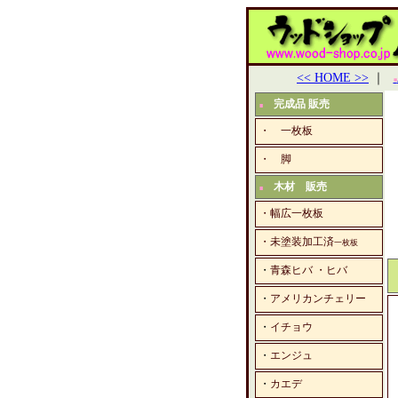
<< HOME >>
｜
■
完成品 販売
■
・ 一枚板
・ 脚
木材 販売
■
・幅広一枚板
・未塗装加工済
一枚板
・
青森ヒバ ・ヒバ
・
アメリカンチェリー
・
イチョウ
・
エンジュ
・
カエデ