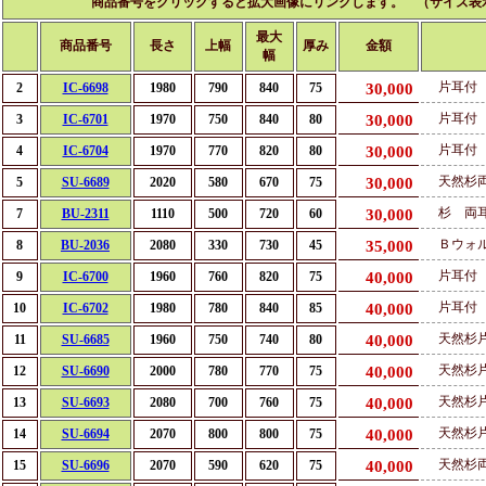
商品番号をクリックすると拡大画像にリンクします。 （サイズ表
最大
商品番号
長さ
上幅
厚み
金額
幅
片耳
2
IC-6698
1980
790
840
75
30,000
片耳
3
IC-6701
1970
750
840
80
30,000
片耳
4
IC-6704
1970
770
820
80
30,000
天然杉
5
SU-6689
2020
580
670
75
30,000
杉 両
7
BU-2311
1110
500
720
60
30,000
Ｂウォル
8
BU-2036
2080
330
730
45
35,000
片
9
IC-6700
1960
760
820
75
40,000
片耳
10
IC-6702
1980
780
840
85
40,000
天然杉
11
SU-6685
1960
750
740
80
40,000
天然杉
12
SU-6690
2000
780
770
75
40,000
天然杉
13
SU-6693
2080
700
760
75
40,000
天然杉
14
SU-6694
2070
800
800
75
40,000
天然杉
15
SU-6696
2070
590
620
75
40,000