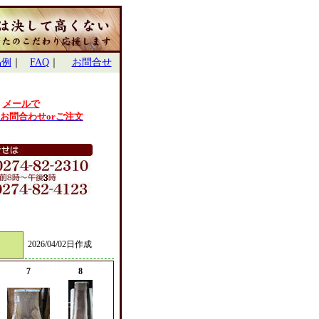
品例
｜
FAQ
｜
お問合せ
メールで
お問合わせorご注文
。
2026/04/02日作成
7
8