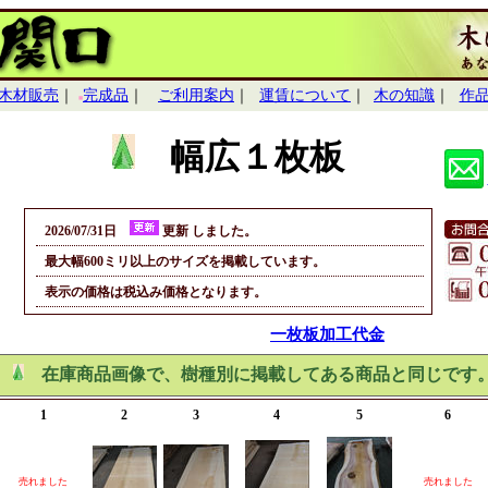
木材販売
｜
完成品
｜
ご利用案内
｜
運賃について
｜
木の知識
｜
作
■
幅広１枚板
2026/07/31日
更新 しました。
最大幅600ミリ以上のサイズを掲載しています。
表示の価格は税込み価格となります。
一枚板加工代金
在庫商品画像で、樹種別に掲載してある商品と同じです
1
2
3
4
5
6
売れました
売れました