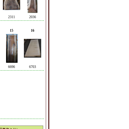
2311
2036
15
16
6696
6703