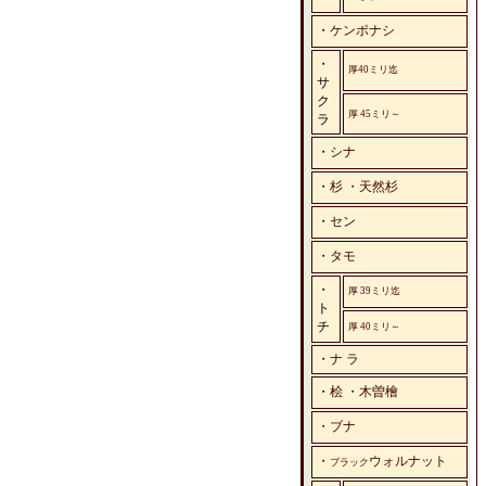
・
ケンポナシ
・
厚40ミリ迄
サ
ク
厚 45ミリ～
ラ
・
シナ
・
杉 ・天然杉
・
セン
・
タモ
・
厚 39ミリ迄
ト
チ
厚 40ミリ～
・
ナ ラ
・
桧 ・木曽檜
・ブナ
・
ウォルナット
ブラック