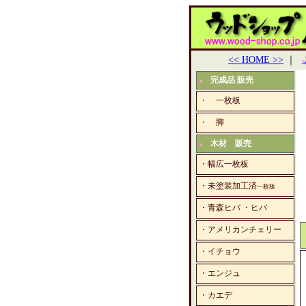
<< HOME >>
｜
■
完成品 販売
■
・ 一枚板
・ 脚
木材 販売
■
・幅広一枚板
・未塗装加工済
一枚板
・
青森ヒバ ・ヒバ
・
アメリカンチェリー
・
イチョウ
・
エンジュ
・
カエデ