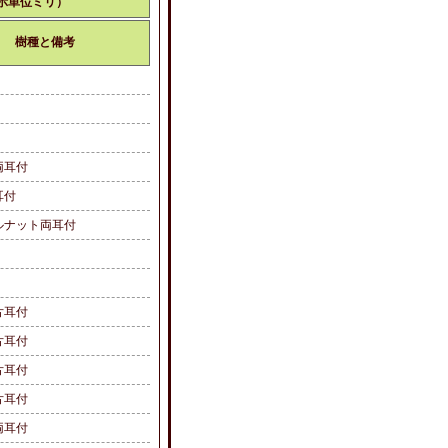
示単位ミリ）
樹種と備考
付
付
付
両耳付
耳付
ナット両耳付
耳付
付
片耳付
片耳付
片耳付
片耳付
両耳付