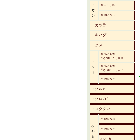
・
厚39ミリ迄
カ
シ
厚 40ミリ～
・
カツラ
・
キハダ
・
クス
厚 35ミり迄
長さ1800ミリ未満
・
厚 35ミり迄
ク
長さ1800ミリ以上
リ
厚 40ミリ～
・
クルミ
・
クロカキ
・
コクタン
厚 39ミリ迄
・
ケ
厚 40ミリ～
ヤ
キ
耳なし板