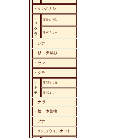
・
ケンポナシ
・
厚40ミリ迄
サ
ク
厚 45ミリ～
ラ
・
シナ
・
杉 ・天然杉
・
セン
・
タモ
・
厚 39ミリ迄
ト
チ
厚 40ミリ～
・
ナ ラ
・
桧 ・木曽檜
・ブナ
・
ウォルナット
ブラック