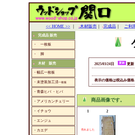
<< HOME >>
｜
木材販売
｜
完成品
｜
ご利
■
■
完成品 販売
■
ケ
・ 一枚板
・ 脚
木材 販売
2025/03/24日
更新
■
・幅広一枚板
表示の価格は税込み価格
・未塗装加工済
一枚板
・
青森ヒバ ・ヒバ
商品画像です。
・
アメリカンチェリー
・
イチョウ
1
2
・
エンジュ
・
カエデ
売れました