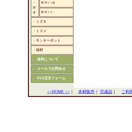
・
厚 39ミリ迄
ホ
オ
厚 40ミリ～
・
ミズキ
・
ミズメ
・
モンキーポット
・
端材
送料について
■
メールでお問合せ
■
FAX注文フォーム
■
<<HOME >>
｜
木材販売
｜
完成品
｜
ご利