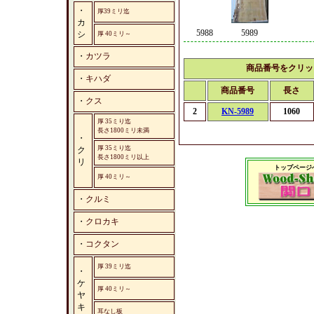
・
厚39ミリ迄
カ
5988
5989
シ
厚 40ミリ～
・
カツラ
商品番号をクリッ
・
キハダ
商品番号
長さ
・
クス
2
KN-5989
1060
厚 35ミり迄
長さ1800ミリ未満
・
厚 35ミり迄
ク
長さ1800ミリ以上
リ
トップページ
厚 40ミリ～
・
クルミ
・
クロカキ
・
コクタン
厚 39ミリ迄
・
ケ
厚 40ミリ～
ヤ
キ
耳なし板