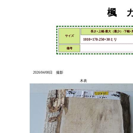
楓 カ
長さ×上幅-最大（最少）-下幅
サイズ
1010×170-250×30ミリ
備考
2026/04/08日 撮影
木表