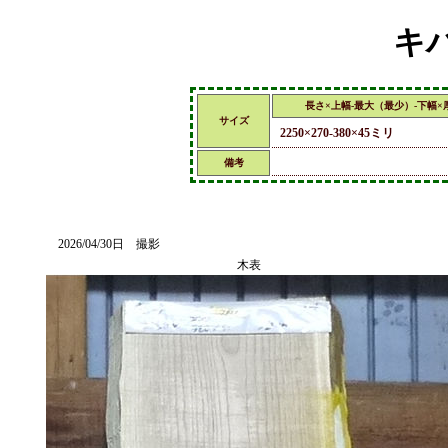
キハ
長さ×上幅-最大（最少）-下幅
サイズ
2250×270-380×45ミリ
備考
2026/04/30日 撮影
木表