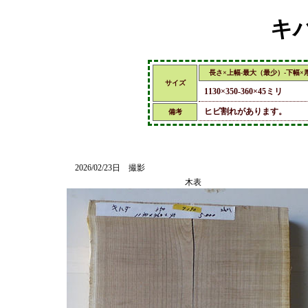
キハ
長さ×上幅-最大（最少）-下幅×
サイズ
1130×350-360×45ミリ
ヒビ割れがあります。
備考
2026/02/23日 撮影
木表