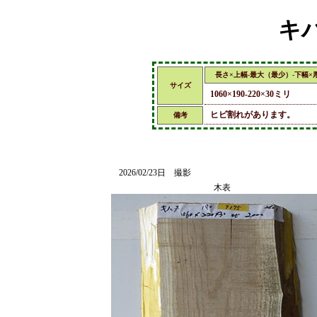
キハ
長さ×上幅-最大（最少）-下幅×
サイズ
1060×190-220×30ミリ
ヒビ割れがあります。
備考
2026/02/23日 撮影
木表