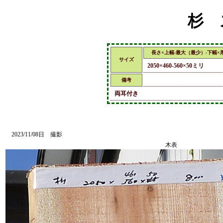
杉 
長さ×上幅-最大（最少）-下幅×
サイズ
2050×460-560×50ミリ
備考
両耳付き
2023/11/08日 撮影
木表